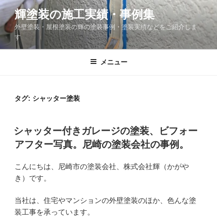
コ
輝塗装の施工実績・事例集
ン
外壁塗装・屋根塗装の輝の塗装事例・塗装実績などをご紹介しま
テ
す
ン
ツ
メニュー
へ
ス
キ
タグ: シャッター塗装
ッ
プ
投
シャッター付きガレージの塗装、ビフォー
稿
アフター写真。尼崎の塗装会社の事例。
日:
こんにちは、尼崎市の塗装会社、株式会社輝（かがや
き）です。
当社は、住宅やマンションの外壁塗装のほか、色んな塗
装工事を承っています。