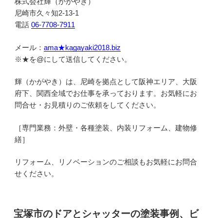
株式会社輝（かがやき）
尼崎市久々知2-13-1
電話
06-7708-7911
メール：
ama★kagayaki2018.biz
※★を@にして送信してください。
輝（かがやき）は、尼崎を拠点として阪神エリア、大阪
府下、関西全域でお仕事を承っております。お気軽にお
問合せ・お見積りのご依頼をしてください。
［専門業務：外壁・各種塗装、内装リフォーム、建物修
繕］
リフォーム、リノベーションのご相談もお気軽にお問合
せください。
投
宝塚市のドアとシャッターの塗装事例、ビ