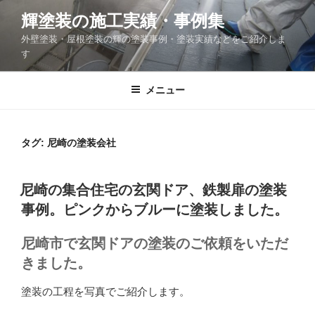
コ
輝塗装の施工実績・事例集
ン
外壁塗装・屋根塗装の輝の塗装事例・塗装実績などをご紹介しま
テ
す
ン
ツ
メニュー
へ
ス
キ
タグ: 尼崎の塗装会社
ッ
プ
投
尼崎の集合住宅の玄関ドア、鉄製扉の塗装
稿
事例。ピンクからブルーに塗装しました。
日:
尼崎市で玄関ドアの塗装のご依頼をいただ
きました。
塗装の工程を写真でご紹介します。